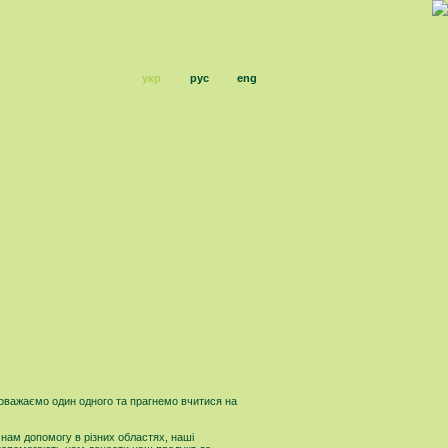
укр
рус
eng
поважаємо один одного та прагнемо вчитися на
 нам допомогу в різних областях, наші