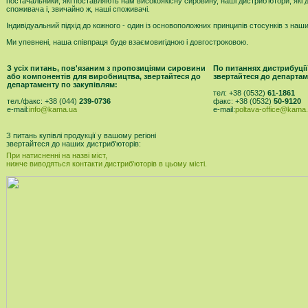
постачальники, які поставляють нам високоякісну сировину, наші дистриб'ютори, які
споживача і, звичайно ж, наші споживачі.
Індивідуальний підхід до кожного - один із основоположних принципів стосунків з на
Ми упевнені, наша співпраця буде взаємовигідною і довгостроковою.
З усіх питань, пов'язаним з пропозиціями сировини
По питаннях дистрибуції
або компонентів для виробництва, звертайтеся до
звертайтеся до департам
департаменту по закупівлям:
тел: +38 (0532)
61-1861
тел./факс: +38 (044)
239-0736
факс: +38 (0532)
50-9120
e-mail:
info@kama.ua
e-mail:
poltava-office@kama
З питань купівлі продукції у вашому регіоні
звертайтеся до наших дистриб'юторів:
При натисненні на назві міст,
нижче виводяться контакти дистриб'юторів в цьому місті.