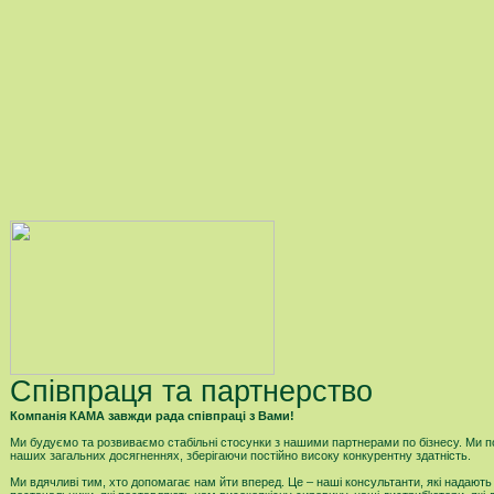
Співпраця та партнерство
Компанія КАМА завжди рада співпраці з Вами!
Ми будуємо та розвиваємо стабільні стосунки з нашими партнерами по бізнесу. Ми 
наших загальних досягненнях, зберігаючи постійно високу конкурентну здатність.
Ми вдячливі тим, хто допомагає нам йти вперед. Це – наші консультанти, які надають