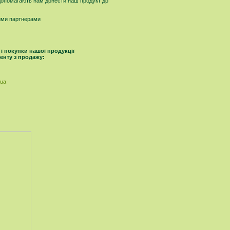
 допомагають нам донести наш продукт до
шими партнерами
 і покупки нашої продукції
енту з продажу:
.ua